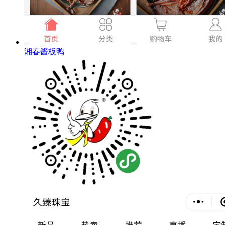
湘春酱板鸭