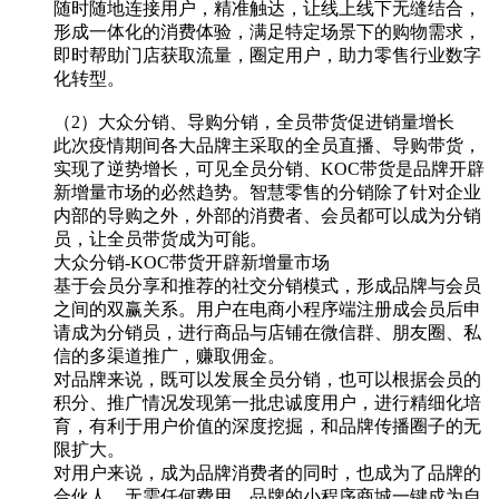
随时随地连接用户，精准触达，让线上线下无缝结合，
形成一体化的消费体验，满足特定场景下的购物需求，
即时帮助门店获取流量，圈定用户，助力零售行业数字
化转型。
（2）大众分销、导购分销，全员带货促进销量增长
此次疫情期间各大品牌主采取的全员直播、导购带货，
实现了逆势增长，可见全员分销、KOC带货是品牌开辟
新增量市场的必然趋势。智慧零售的分销除了针对企业
内部的导购之外，外部的消费者、会员都可以成为分销
员，让全员带货成为可能。
大众分销-KOC带货开辟新增量市场
基于会员分享和推荐的社交分销模式，形成品牌与会员
之间的双赢关系。用户在电商小程序端注册成会员后申
请成为分销员，进行商品与店铺在微信群、朋友圈、私
信的多渠道推广，赚取佣金。
对品牌来说，既可以发展全员分销，也可以根据会员的
积分、推广情况发现第一批忠诚度用户，进行精细化培
育，有利于用户价值的深度挖掘，和品牌传播圈子的无
限扩大。
对用户来说，成为品牌消费者的同时，也成为了品牌的
合伙人。无需任何费用，品牌的小程序商城一键成为自